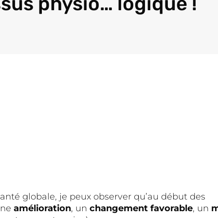
sus physio… logique !
nté globale, je peux observer qu’au début des
une
amélioration
, un
changement favorable
, un
m