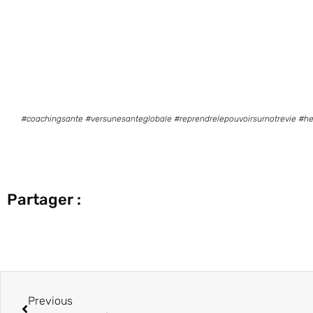
#coachingsante #versunesanteglobale #reprendrelepouvoirsurnotrevie #he
Partager :
Précédent
Previous