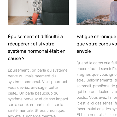
Épuisement et difficulté à
Fatigue chronique 
récupérer : et si votre
que votre corps v
système hormonal était en
envoie
cause ?
Quand le corps crie fat
encore faut-il savoir l’é
Épuisement : on parle du système
7 signes que vous igno
nerveux… mais rarement du
être… Ballonnements, t
système hormonal. Voici pourquoi
sommeil, problème de 
vous devriez envisager cette
qui fluctue, douleurs, p
piste… On parle beaucoup du
poids… Vous avez l’imp
système nerveux et de son impact
“c’est la loi des séries” 
sur la santé, en particulier sur la
l’accumulations des s
santé mentale. Stress chronique,
Et bien non, c’est le cor
anxiété, surcharge mentale,