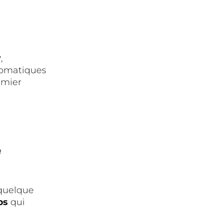
r
,
ptomatiques
emier
e
 quelque
ps
qui