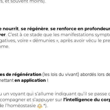
urs, et souvent moins).
e nourrit
,
se régénère
,
se renforce
en profondeu
yer
. C’est à ce stade que les manifestations sym
gatives, voire « démunies », après avoir vécu le pr
mme.
pes de régénération
(les lois du vivant) abordés lors d
mettant
en application
!
 ou un voyant qui s’allume indiquant qu’il se passe
’accompagner et s’appuyer sur
l’intelligence du cor
i de l’homéostasie
*).