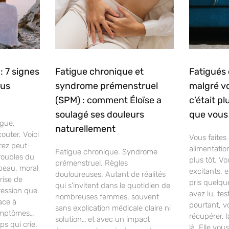
: 7 signes
Fatigue chronique et
Fatigués d
ous
syndrome prémenstruel
malgré vo
(SPM) : comment Éloïse a
c’était p
soulagé ses douleurs
que vous
igue,
naturellement
couter. Voici
Vous faites 
rez peut-
alimentati
Fatigue chronique. Syndrome
roubles du
plus tôt. Vo
prémenstruel. Règles
peau, moral
excitants, 
douloureuses. Autant de réalités
rise de
pris quelq
qui s’invitent dans le quotidien de
ression que
avez lu, tes
nombreuses femmes, souvent
face à
pourtant, v
sans explication médicale claire ni
ymptômes…
récupérer, l
solution… et avec un impact
ps qui crie.
là. Elle vou