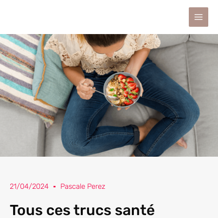
Aller
au
contenu
21/04/2024
Pascale Perez
Tous ces trucs santé