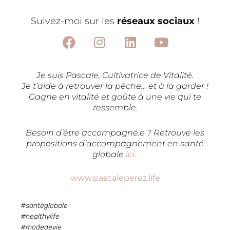
Suivez-moi sur les
réseaux sociaux
!
F
I
L
Y
a
n
i
o
Je suis Pascale, Cultivatrice de Vitalité.
c
s
n
u
Je t’aide à retrouver la pêche… et à la garder !
e
t
k
t
Gagne en vitalité et goûte à une vie qui te
ressemble.
b
a
e
u
o
g
d
b
Besoin d’être accompagné.e ? Retrouve les
o
r
i
e
propositions d’accompagnement en santé
k
a
n
globale
ici
.
m
www.pascaleperez.life
#santéglobale
#healthylife
#modedevie